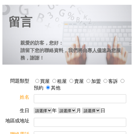
留言
親愛的訪客，您好：
請留下您的聯絡資料，我們將由專人儘速為您服
務，謝謝！
問題類型
買屋
租屋
賣屋
加盟
客訴
預約
其他
姓名
生日
年
月
日
地區或地址