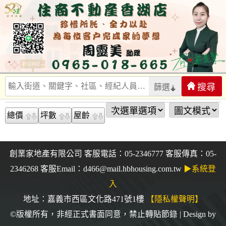
篩選
總價
坪數
屋齡
創業家地產有限公司 客服電話：05-2346777 客服傳真：05-
2346268 客服Email：d466@mail.hbhousing.com.tw
▶系統登
入
地址：嘉義市西區文化路471號1樓
【隱私權聲明】
©版權所有，非經正式書面同意，禁止轉貼節錄 | Design by