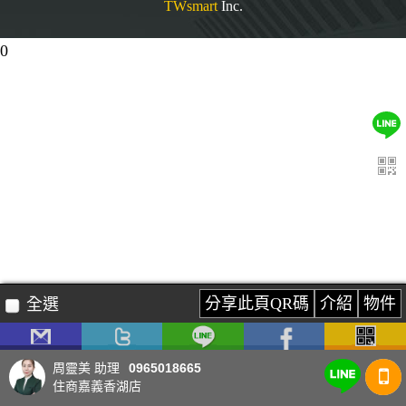
TWsmart
Inc.
0
分享此頁QR碼
介紹
物件
全選
0965018665
周靈美 助理
住商嘉義香湖店