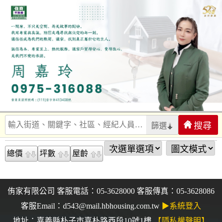
篩選
總價
坪數
屋齡
侑家有限公司 客服電話：05-3628000 客服傳真：05-3628086
客服Email：d543@mail.hbhousing.com.tw
▶系統登入
地址：嘉義縣朴子市嘉朴路西段10號1樓
【隱私權聲明】