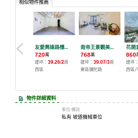
相似物件推薦
友愛興達路樓...
南帝王景觀美...
花開富
720
768
860
萬
萬
39.26
2
39.07
3
建坪：
房
建坪：
房
建坪
西區
東區彌陀路
西區
物件詳細資料
車位/備註
私有 坡道機械車位
房屋資訊