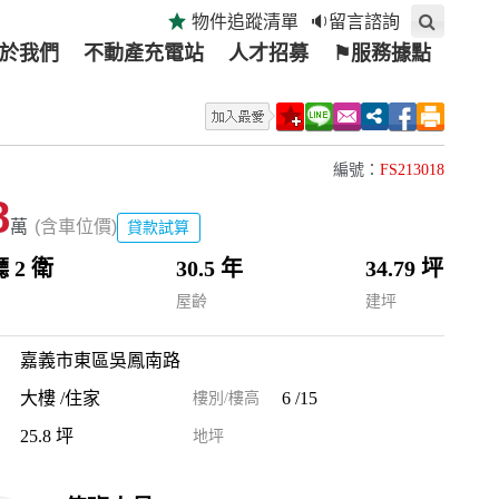
物件追蹤清單
🔉留言諮詢
於我們
不動產充電站
人才招募
⚑服務據點
編號：
FS213018
8
萬
(含車位價)
貸款試算
廳 2 衛
30.5 年
34.79 坪
屋齡
建坪
嘉義市東區吳鳳南路
大樓 /住家
6 /15
樓別/樓高
25.8 坪
地坪