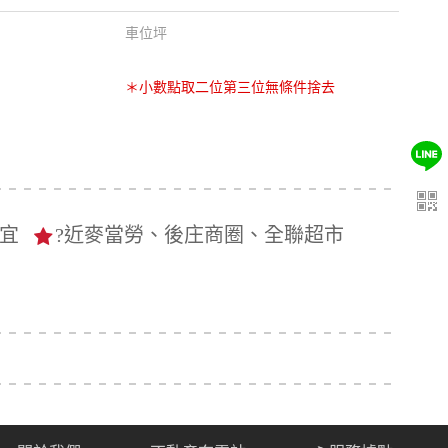
車位坪
＊小數點取二位第三位無條件捨去
宜
?近麥當勞、後庄商圈、全聯超市