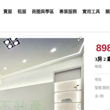
賣屋
租屋
商圈與學區
專業服務
實用工具
關
89
3房 2 
格局
地址
型態/類別
主+附