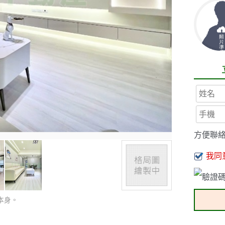
方便聯
我同
本身。