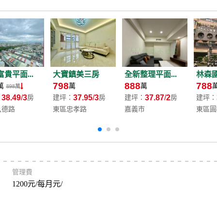
貴平面...
大寶鎮美三房
全新整理平面...
林森國
798
888
788
萬
萬
萬
898萬
38.49
3
37.95
3
37.87
2
：
房
建坪：
房
建坪：
房
建坪：
八德路
東區忠孝路
嘉義市
東區圓
管理費
1200元/每月元/