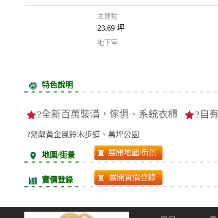
主建物
23.69 坪
地下室
謄本資料
特色說明
?全新百萬裝潢，傢俱、系統衣櫃
?自
?緊鄰黃金風鈴木步道、萬坪公園
地圖/街景
實價登錄