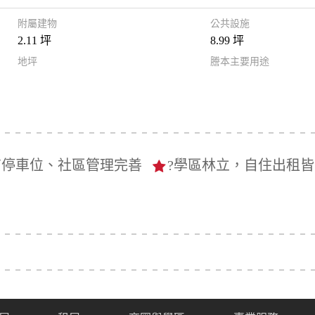
附屬建物
公共設施
2.11 坪
8.99 坪
地坪
謄本主要用途
有停車位、社區管理完善
?學區林立，自住出租皆