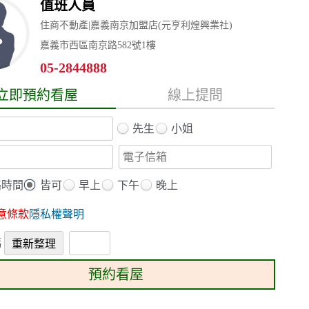
值班人員
住商不動產|嘉義南京加盟店(元亨利煌興業社)
嘉義市西區南京路582號1樓
05-2844888
立即預約看屋
線上提問
先生
小姐
絡時間
皆可
早上
下午
晚上
意條款
隱私權聲明
預約看屋