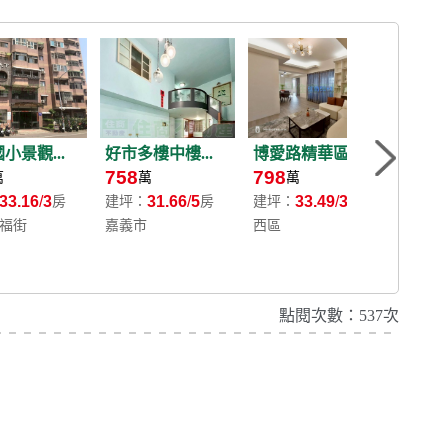
小景觀...
好市多樓中樓...
博愛路精華區...
僑平國
758
798
798
萬
萬
萬
萬
33.16
3
31.66
5
33.49
3
房
建坪：
房
建坪：
房
建坪：
福街
嘉義市
西區
西區興
點閱次數：537次