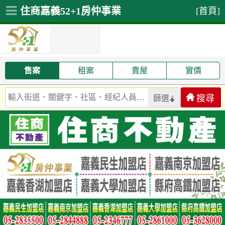
住商嘉義52+1房仲事業
[首頁]
售案
租案
賣屋
實價
篩選