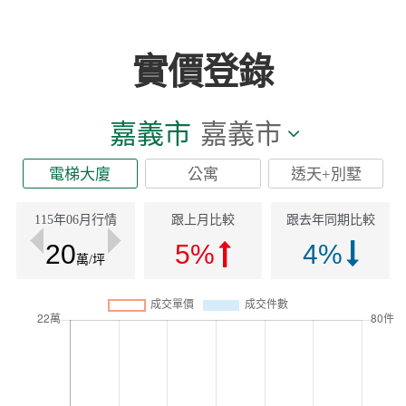
實價登錄
嘉義市
嘉義市
電梯大廈
公寓
透天+別墅
115年06月行情
跟上月比較
跟去年同期比較
20
5%
4%
萬/坪