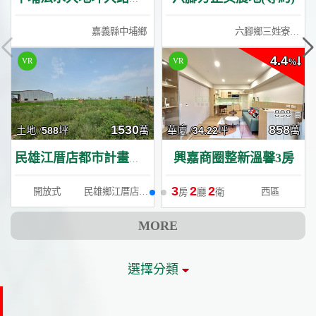
嘉義縣中埔鄉
六腳鄉三姓寮段三姓小段
4.4
%
898
1530
858
土地 /
588
坪
萬
華廈 /
34.22
坪
萬
興嘉商圈整新溫馨3房
民雄江厝店都市計畫農地
3
2
2
開放式
民雄鄉江厝店段興中小段
西區
房
廳
衛
MORE
選擇分類