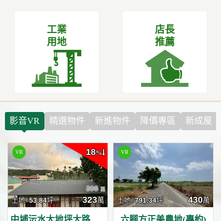
工業
店長
用地
推薦
影音VR
精選物件
新進物件
降價專區
新成屋
18
%
398
323
430
土地 /
53.84
坪
萬
土地 /
791.34
坪
萬
六腳方正美農地(專約)
中埔沄水大地坪大路邊平房建地