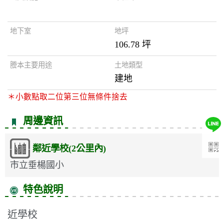
地下室
地坪
106.78 坪
謄本主要用途
土地類型
建地
＊小數點取二位第三位無條件捨去
周邊資訊
鄰近學校(2公里內)
市立垂楊國小
特色說明
近學校