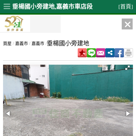
垂楊國小旁建地,嘉義市車店段
[首頁]
垂楊國小旁建地
買屋
/
嘉義市
/
嘉義市
/