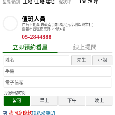
土地 /土地:建地
106.78 坪
型態/類別
權狀坪
值班人員
住商不動產|嘉義南京加盟店(元亨利煌興業社)
嘉義市西區南京路582號1樓
05-2844888
立即預約看屋
線上提問
先生
小姐
方便聯絡時間
皆可
早上
下午
晚上
我同意條款
隱私權聲明