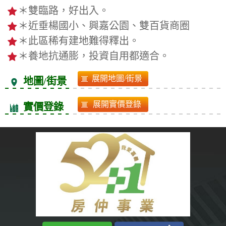
＊雙臨路，好出入。
＊近垂楊國小、興嘉公園、雙百貨商圈
＊此區稀有建地難得釋出。
＊養地抗通膨，投資自用都適合。
地圖/街景
實價登錄