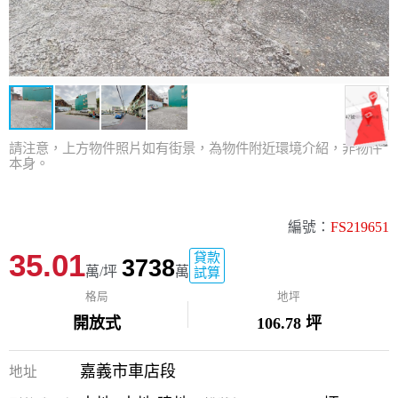
請注意，上方物件照片如有街景，為物件附近環境介紹，非物件
本身。
編號：
FS219651
35.01
貸款
3738
萬/坪
萬
試算
格局
地坪
開放式
106.78 坪
嘉義市車店段
地址