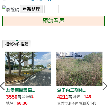
預約看屋
相似物件推薦
友愛商圈旁臨...
湖子內二期休...
3550
4211
145
萬
萬
地坪：
3760萬
68.36
地坪：
嘉義市湖子內段湖美小段