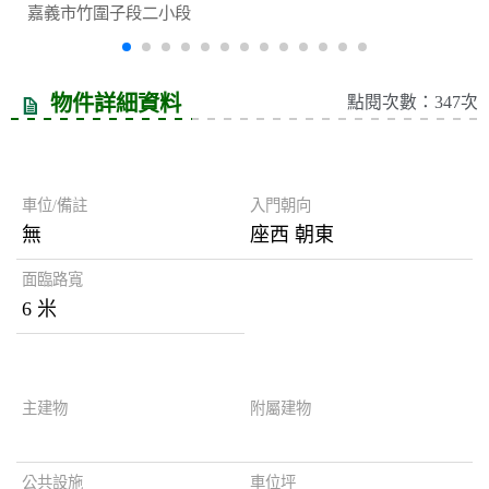
嘉義市竹圍子段二小段
物件詳細資料
點閱次數：347次
房屋資訊
車位/備註
入門朝向
無
座西 朝東
面臨路寬
6 米
謄本資料
主建物
附屬建物
公共設施
車位坪